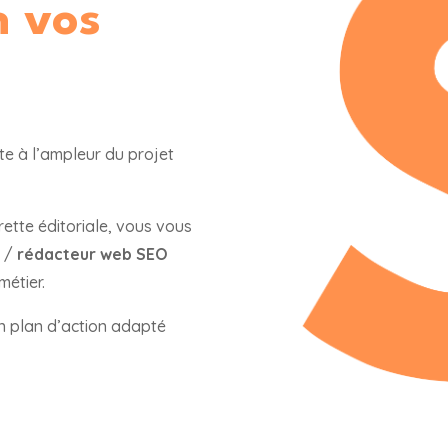
n vos
pte à l’ampleur du projet
rette éditoriale, vous vous
r
/
rédacteur web SEO
métier.
un plan d’action adapté