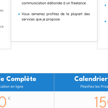
communication éditoriale à un freelance.
ues
Vous aimeriez profitez de la plupart des
services que je propose.
nce
ale Complète
Calendrie
ation en ligne
Planifiez les Pr
€
0
1