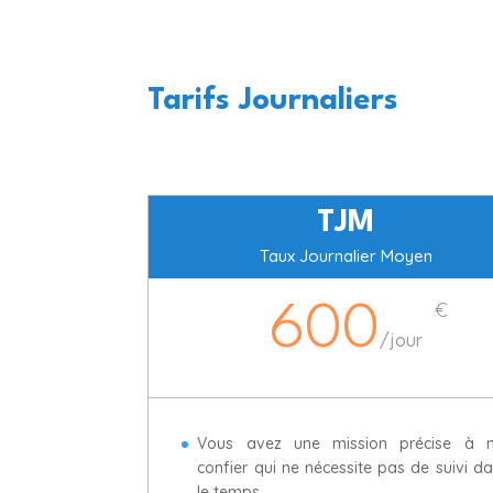
Tarifs Journaliers
TJM
Taux Journalier Moyen
€
600
/
jour
Vous avez une mission précise à 
confier qui ne nécessite pas de suivi d
le temps.