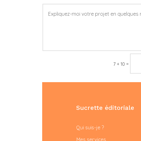
=
7 + 10
Sucrette éditoriale
Qui suis-je ?
Mes services